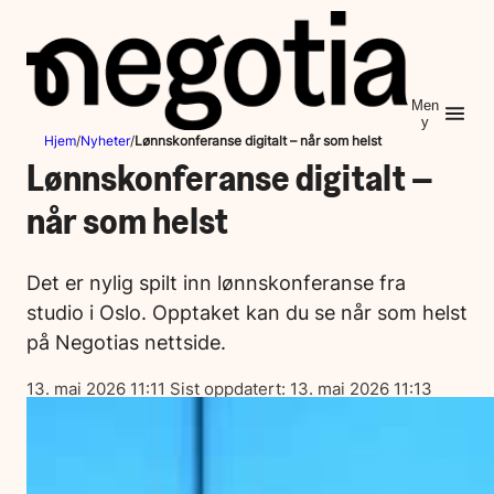
Hopp
til
innhold
Men
y
Hjem
/
Nyheter
/
Lønnskonferanse digitalt – når som helst
Lønnskonferanse digitalt –
når som helst
Det er nylig spilt inn lønnskonferanse fra
studio i Oslo. Opptaket kan du se når som helst
på Negotias nettside.
Lagt
13. mai 2026 11:11
Sist oppdatert:
13. mai 2026 11:13
ut
på