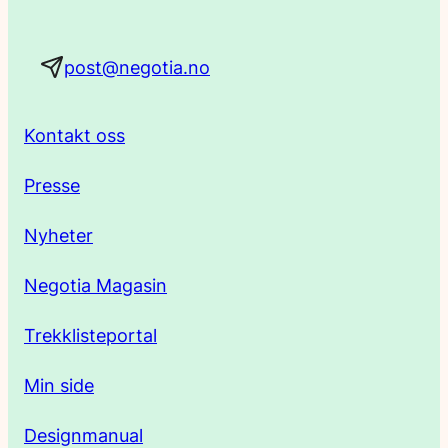
a
post@negotia.no
d
r
Kontakt oss
e
Presse
s
Nyheter
s
Negotia Magasin
e
Trekklisteportal
Min side
Designmanual