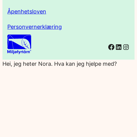
Åpenhetsloven
Personvernerklæring
Facebo
Linked
Ins
Hei, jeg heter Nora. Hva kan jeg hjelpe med?