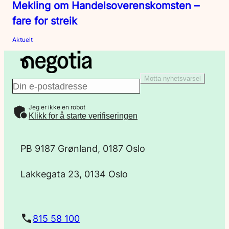
Mekling om Handelsoverenskomsten –
fare for streik
Aktuelt
Motta nyhetsvarsel
E
Jeg er ikke en robot
-
Klikk for å starte verifiseringen
p
PB 9187 Grønland, 0187 Oslo
o
Lakkegata 23, 0134 Oslo
s
t
815 58 100