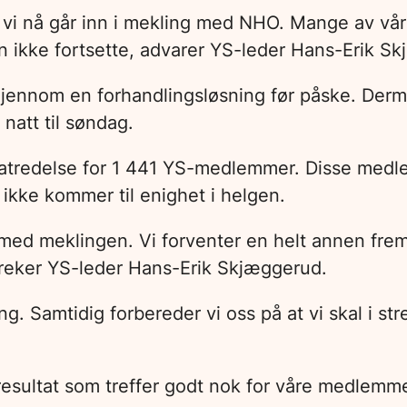
når vi nå går inn i mekling med NHO. Mange av v
an ikke fortsette, advarer YS-leder Hans-Erik S
jennom en forhandlingsløsning før påske. Derme
natt til søndag.
atredelse for 1 441 YS-medlemmer. Disse medlemm
ikke kommer til enighet i helgen.
g med meklingen. Vi forventer en helt annen frem
reker YS-leder Hans-Erik Skjæggerud.
ing. Samtidig forbereder vi oss på at vi skal i s
t resultat som treffer godt nok for våre medlemme