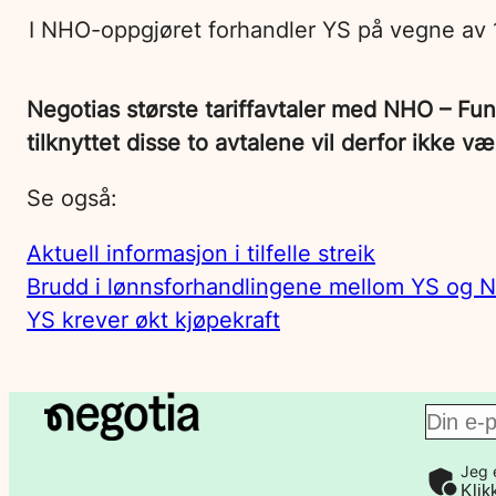
I NHO-oppgjøret forhandler YS på vegne av 1
Negotias største tariffavtaler med NHO – Fu
tilknyttet disse to avtalene vil derfor ikke væ
Se også:
Aktuell informasjon i tilfelle streik
Brudd i lønnsforhandlingene mellom YS og 
YS krever økt kjøpekraft
E
Jeg 
-
Klik