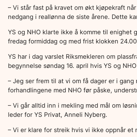
– Vi står fast på kravet om økt kjøpekraft 
nedgang i reallønna de siste årene. Dette k
YS og NHO klarte ikke å komme til enighet g
fredag formiddag og med frist klokken 24.00 
YS har i dag varslet Riksmekleren om plassfr
begynnelse søndag 16. april hvis YS og NHO 
– Jeg ser frem til at vi om få dager er i gan
forhandlingene med NHO før påske, underst
– Vi går alltid inn i mekling med mål om løsn
leder for YS Privat, Anneli Nyberg.
– Vi er klare for streik hvis vi ikke oppnår e