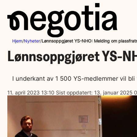
Hopp
til
innhold
Hjem
/
Nyheter
/
Lønnsoppgjøret YS-NHO: Melding om plassfratr
Lønnsoppgjøret YS-NH
I underkant av 1 500 YS-medlemmer vil bli ta
Lagt
11. april 2023 13:10
Sist oppdatert:
13. januar 2025 
ut
på