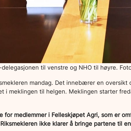
elegasjonen til venstre og NHO til høyre. Foto:
iksmekleren mandag. Det innebærer en oversikt o
i meklingen til helgen. Meklingen starter fredag 
lse for medlemmer i Felleskjøpet Agri, som er o
m Riksmekleren ikke klarer å bringe partene til e