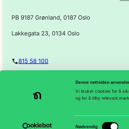
p
PB 9187 Grønland, 0187 Oslo
o
Lakkegata 23, 0134 Oslo
s
t
815 58 100
a
Denne nettsiden anvende
post@negotia.no
d
Vi bruker cookies for å sik
og for å tilby relevant ma
r
e
Samtykkevalg
Nødvendig