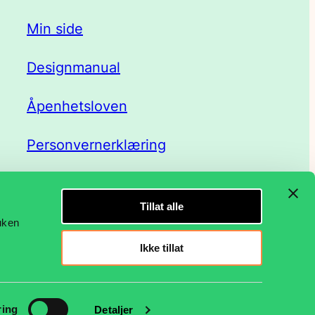
Min side
Designmanual
Åpenhetsloven
Personvernerklæring
Tillat alle
ruken
Ikke tillat
Facebook
LinkedIn
Instagram
ring
Detaljer