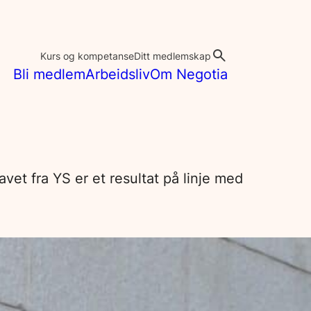
Kurs og kompetanse
Ditt medlemskap
Bli medlem
Arbeidsliv
Om Negotia
vet fra YS er et resultat på linje med