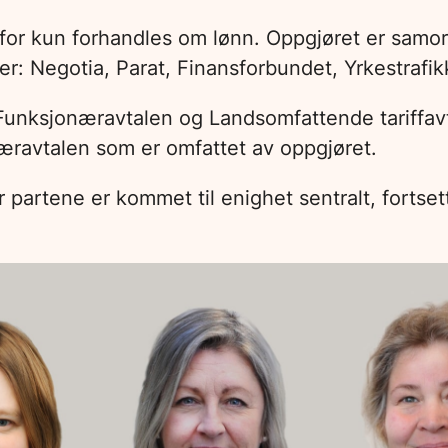
for kun forhandles om lønn. Oppgjøret er samor
r: Negotia, Parat, Finansforbundet, Yrkestrafik
unksjonæravtalen og Landsomfattende tariffavta
æravtalen som er omfattet av oppgjøret.
år partene er kommet til enighet sentralt, fortse