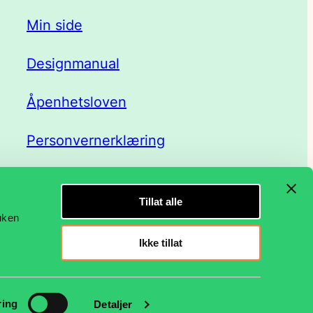
Min side
Designmanual
Åpenhetsloven
Personvernerklæring
Tillat alle
ruken
Ikke tillat
Facebook
LinkedIn
Instagram
ring
Detaljer