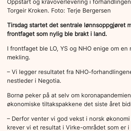
Oppstart og kravoverlevering i forhandlingene
Torgeir Kroken. Foto: Terje Bergersen
Tirsdag startet det sentrale lønnsoppgjøret m
frontfaget som nylig ble brakt i land.
I frontfaget ble LO, YS og NHO enige om en
mekling.
– Vi legger resultatet fra NHO-forhandlingene 
nestleder i Negotia.
Bornø peker på at selv om koronapandemien ha
økonomiske tiltakspakkene det siste året bidr
– Derfor venter vi god vekst i norsk økonom
krever vi et resultat i Virke-området som er 