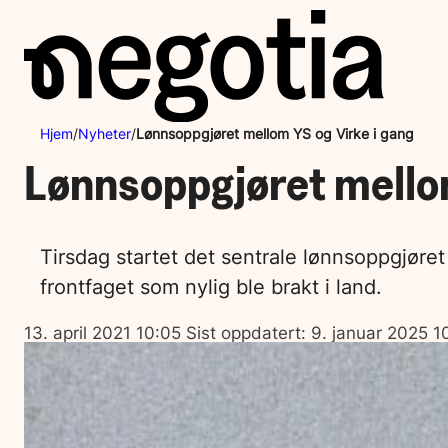
Hopp
til
innhold
Hjem
/
Nyheter
/
Lønnsoppgjøret mellom YS og Virke i gang
Lønnsoppgjøret mellom
Tirsdag startet det sentrale lønnsoppgjøret
frontfaget som nylig ble brakt i land.
Lagt
13. april 2021 10:05
Sist oppdatert:
9. januar 2025 1
ut
på