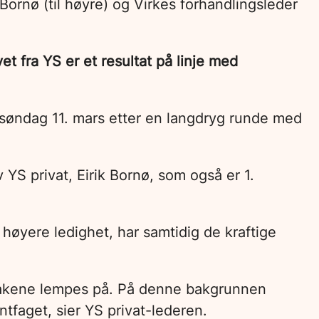
Bornø (til høyre) og Virkes forhandlingsleder
t fra YS er et resultat på linje med
søndag 11. mars etter en langdryg runde med
v YS privat, Eirik Bornø, som også er 1.
høyere ledighet, har samtidig de kraftige
iltakene lempes på. På denne bakgrunnen
ntfaget, sier YS privat-lederen.