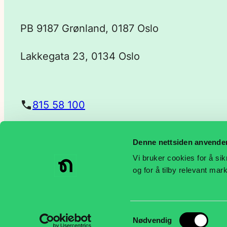
p
PB 9187 Grønland, 0187 Oslo
o
Lakkegata 23, 0134 Oslo
s
t
815 58 100
a
Denne nettsiden anvende
post@negotia.no
d
Vi bruker cookies for å sik
og for å tilby relevant ma
r
e
Samtykkevalg
Nødvendig