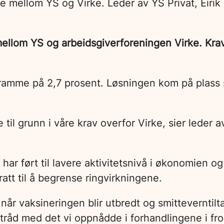
 mellom YS og Virke. Leder av YS Privat, Eirik 
ellom YS og arbeidsgiverforeningen Virke. Krave
 ramme på 2,7 prosent. Løsningen kom på plass 
til grunn i våre krav overfor Virke, sier leder a
r ført til lavere aktivitetsnivå i økonomien og 
att til å begrense ringvirkningene.
i når vaksineringen blir utbredt og smittevernt
i tråd med det vi oppnådde i forhandlingene i fro