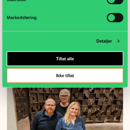
Markedsføring
Detaljer
Tillat alle
Enighet i meklingen – streik avverget
Aktuelt
Ikke tillat