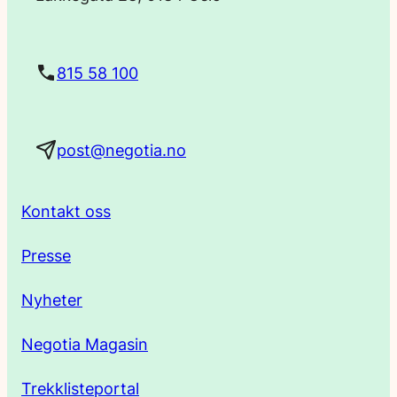
s
t
815 58 100
a
post@negotia.no
d
r
Kontakt oss
e
Presse
s
Nyheter
s
Negotia Magasin
e
Trekklisteportal