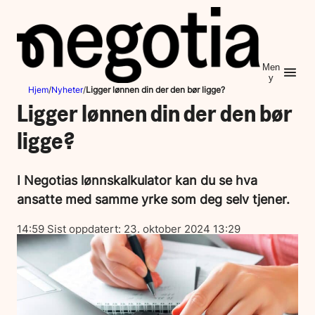
Hopp
til
innhold
Men
y
Hjem
/
Nyheter
/
Ligger lønnen din der den bør ligge?
Ligger lønnen din der den bør
ligge?
I Negotias lønnskalkulator kan du se hva
ansatte med samme yrke som deg selv tjener.
Lagt
14:59
Sist oppdatert:
23. oktober 2024 13:29
ut
på