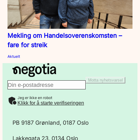
Mekling om Handelsoverenskomsten –
fare for streik
Aktuelt
Motta nyhetsvarsel
E
Jeg er ikke en robot
-
Klikk for å starte verifiseringen
p
PB 9187 Grønland, 0187 Oslo
o
Lakkegata 23, 0134 Oslo