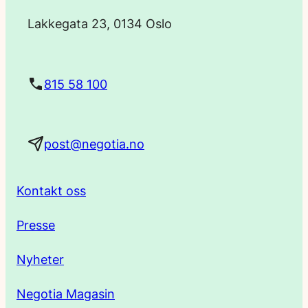
o
Lakkegata 23, 0134 Oslo
s
t
815 58 100
a
post@negotia.no
d
r
Kontakt oss
e
Presse
s
Nyheter
s
Negotia Magasin