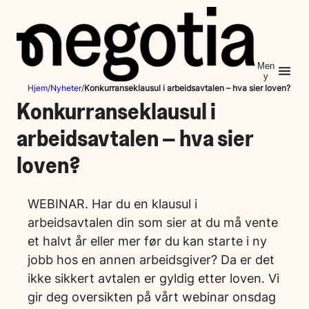
Hopp
til
innhold
Men
y
Hjem
/
Nyheter
/
Konkurranseklausul i arbeidsavtalen – hva sier loven?
Konkurranseklausul i
arbeidsavtalen – hva sier
loven?
WEBINAR. Har du en klausul i
arbeidsavtalen din som sier at du må vente
et halvt år eller mer før du kan starte i ny
jobb hos en annen arbeidsgiver? Da er det
ikke sikkert avtalen er gyldig etter loven. Vi
gir deg oversikten på vårt webinar onsdag