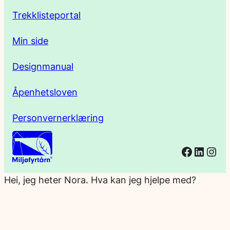
e
Trekklisteportal
Min side
Designmanual
Åpenhetsloven
Personvernerklæring
Facebo
Linked
Ins
Hei, jeg heter Nora. Hva kan jeg hjelpe med?