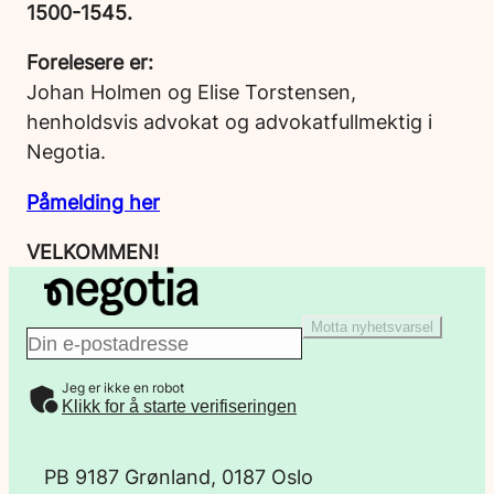
1500-1545.
Forelesere er:
Johan Holmen og Elise Torstensen,
henholdsvis advokat og advokatfullmektig i
Negotia.
Påmelding her
VELKOMMEN!
Motta nyhetsvarsel
E
Jeg er ikke en robot
-
Klikk for å starte verifiseringen
p
PB 9187 Grønland, 0187 Oslo