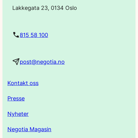
o
Lakkegata 23, 0134 Oslo
s
t
815 58 100
a
post@negotia.no
d
r
Kontakt oss
e
Presse
s
Nyheter
s
Negotia Magasin