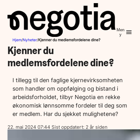
Hopp
til
innhold
Men
y
Hjem
/
Nyheter
/
Kjenner du medlemsfordelene dine?
Kjenner du
medlemsfordelene dine?
I tillegg til den faglige kjernevirksomheten
som handler om oppfølging og bistand i
arbeidsforholdet, tilbyr Negotia en rekke
økonomisk lønnsomme fordeler til deg som
er medlem. Har du sjekket mulighetene?
Lagt
22. mai 2024 07:44
Sist oppdatert:
2 år siden
ut
på