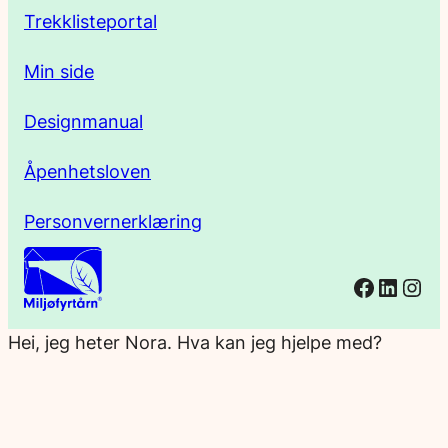
e
Trekklisteportal
Min side
Designmanual
Åpenhetsloven
Personvernerklæring
Facebo
Linked
Ins
Hei, jeg heter Nora. Hva kan jeg hjelpe med?