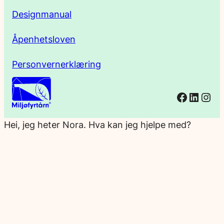
Designmanual
Åpenhetsloven
Personvernerklæring
Facebo
Linked
Ins
Hei, jeg heter Nora. Hva kan jeg hjelpe med?