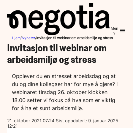
Hopp
til
innhold
Men
y
Hjem
/
Nyheter
/
Invitasjon til webinar om arbeidsmiljø og stress
Invitasjon til webinar om
arbeidsmiljø og stress
Opplever du en stresset arbeidsdag og at
du og dine kollegaer har for mye å gjøre? I
webinaret tirsdag 26. oktober klokken
18.00 setter vi fokus på hva som er viktig
for å ha et sunt arbeidsmiljø.
Lagt
21. oktober 2021 07:24
Sist oppdatert:
9. januar 2025
ut
12:21
på