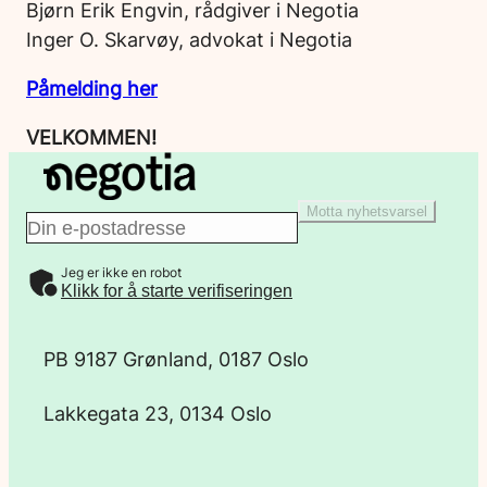
Bjørn Erik Engvin, rådgiver i Negotia
Inger O. Skarvøy, advokat i Negotia
Påmelding her
VELKOMMEN!
Motta nyhetsvarsel
E
Jeg er ikke en robot
-
Klikk for å starte verifiseringen
p
PB 9187 Grønland, 0187 Oslo
o
Lakkegata 23, 0134 Oslo
s