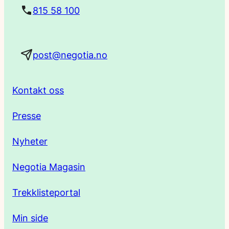
t
815 58 100
a
post@negotia.no
d
r
Kontakt oss
e
Presse
s
Nyheter
s
Negotia Magasin
e
Trekklisteportal
Min side