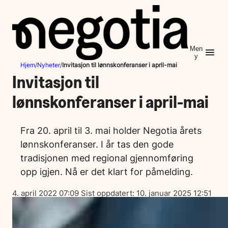
Hopp
til
innhold
Men
y
Hjem
/
Nyheter
/
Invitasjon til lønnskonferanser i april-mai
Invitasjon til
lønnskonferanser i april-mai
Fra 20. april til 3. mai holder Negotia årets
lønnskonferanser. I år tas den gode
tradisjonen med regional gjennomføring
opp igjen. Nå er det klart for påmelding.
Lagt
4. april 2022 07:09
Sist oppdatert:
10. januar 2025 12:51
ut
på