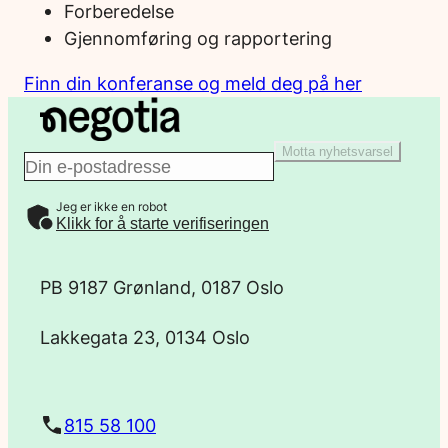
Forberedelse
Gjennomføring og rapportering
Finn din konferanse og meld deg på her
Motta nyhetsvarsel
E
Jeg er ikke en robot
-
Klikk for å starte verifiseringen
p
PB 9187 Grønland, 0187 Oslo
o
Lakkegata 23, 0134 Oslo
s
t
815 58 100