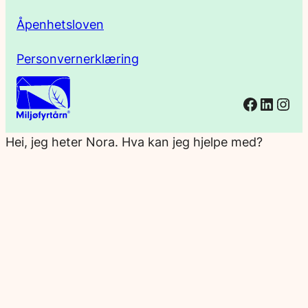
Åpenhetsloven
Personvernerklæring
Facebo
Linked
Ins
Hei, jeg heter Nora. Hva kan jeg hjelpe med?