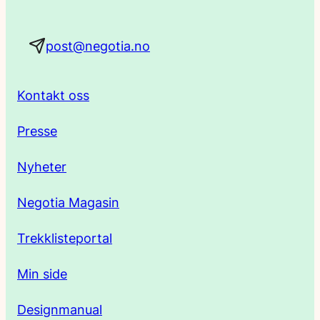
a
post@negotia.no
d
r
Kontakt oss
e
Presse
s
Nyheter
s
Negotia Magasin
e
Trekklisteportal
Min side
Designmanual