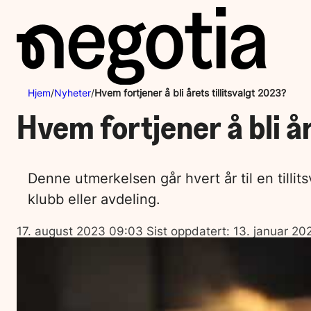
Hopp
til
innhold
Hjem
/
Nyheter
/
Hvem fortjener å bli årets tillitsvalgt 2023?
Hvem fortjener å bli å
Denne utmerkelsen går hvert år til en tilli
klubb eller avdeling.
Lagt
17. august 2023 09:03
Sist oppdatert:
13. januar 20
ut
på