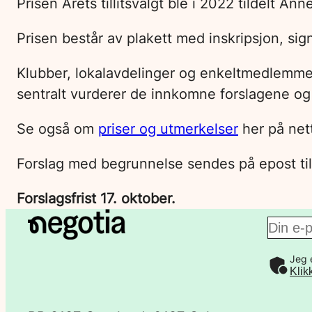
Prisen Årets tillitsvalgt ble i 2022 tildelt A
Prisen består av plakett med inskripsjon, si
Klubber, lokalavdelinger og enkeltmedlemmer 
sentralt vurderer de innkomne forslagene og
Se også om
priser og utmerkelser
her på net
Forslag med begrunnelse sendes på epost ti
Forslagsfrist 17. oktober.
E
Jeg 
-
Klik
p