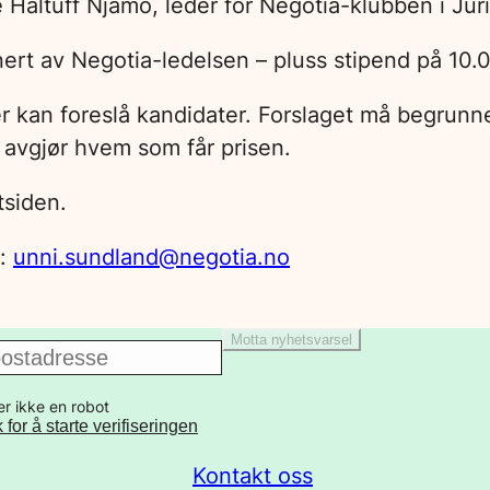
nne Haltuff Njåmo, leder for Negotia-klubben i Ju
gnert av Negotia-ledelsen – pluss stipend på 10
kan foreslå kandidater. Forslaget må begrunnes
 avgjør hvem som får prisen.
tsiden.
l:
unni.sundland@negotia.no
Motta nyhetsvarsel
er ikke en robot
k for å starte verifiseringen
Kontakt oss