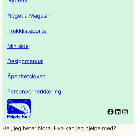
Nyheter
s
Negotia Magasin
e
Trekklisteportal
Min side
Designmanual
Åpenhetsloven
Personvernerklæring
Facebo
Linked
Ins
Hei, jeg heter Nora. Hva kan jeg hjelpe med?