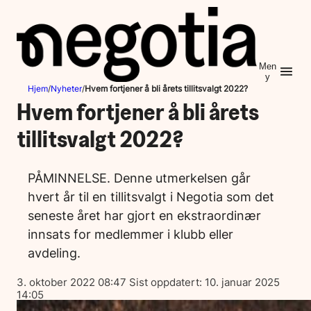
Hopp
til
innhold
Men
y
Hjem
/
Nyheter
/
Hvem fortjener å bli årets tillitsvalgt 2022?
Hvem fortjener å bli årets
tillitsvalgt 2022?
PÅMINNELSE. Denne utmerkelsen går
hvert år til en tillitsvalgt i Negotia som det
seneste året har gjort en ekstraordinær
innsats for medlemmer i klubb eller
avdeling.
Lagt
3. oktober 2022 08:47
Sist oppdatert:
10. januar 2025
ut
14:05
på