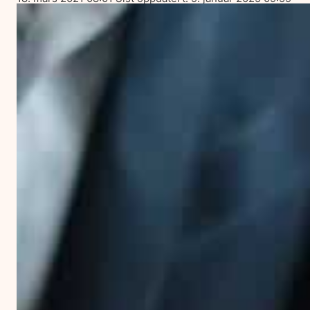
ut
på