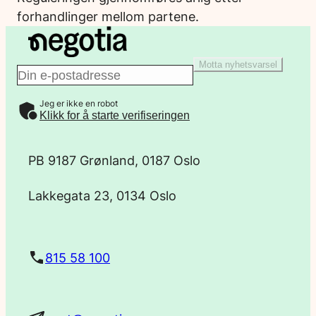
forhandlinger mellom partene.
Motta nyhetsvarsel
E
Jeg er ikke en robot
-
Klikk for å starte verifiseringen
p
PB 9187 Grønland, 0187 Oslo
o
Lakkegata 23, 0134 Oslo
s
t
815 58 100
a