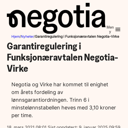
Hopp
til
innhold
Men
y
Hjem
/
Nyheter
/
Garantiregulering i Funksjonæravtalen Negotia-Virke
Garantiregulering i
Funksjonæravtalen Negotia-
Virke
Negotia og Virke har kommet til enighet
om årets fordeling av
lønnsgarantiordningen. Trinn 6 i
minstelønnstabellen heves med 3,10 kroner
per time.
Lagt
18. mars 2021 08:01
Sist oppdatert:
9. januar 2025 09:59