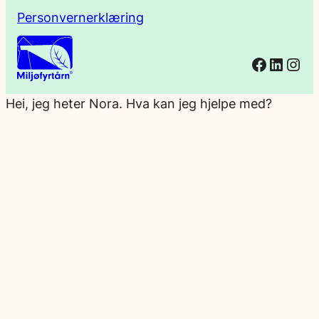
Personvernerklæring
Facebo
Linked
Ins
Hei, jeg heter Nora. Hva kan jeg hjelpe med?