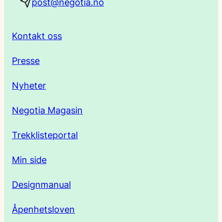
post@negotia.no
d
r
Kontakt oss
e
Presse
s
Nyheter
s
Negotia Magasin
e
Trekklisteportal
Min side
Designmanual
Åpenhetsloven