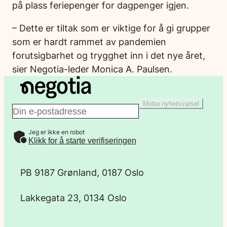
på plass feriepenger for dagpenger igjen.
– Dette er tiltak som er viktige for å gi grupper
som er hardt rammet av pandemien
forutsigbarhet og trygghet inn i det nye året,
sier Negotia-leder Monica A. Paulsen.
Motta nyhetsvarsel
E
Jeg er ikke en robot
-
Klikk for å starte verifiseringen
p
PB 9187 Grønland, 0187 Oslo
o
Lakkegata 23, 0134 Oslo
s