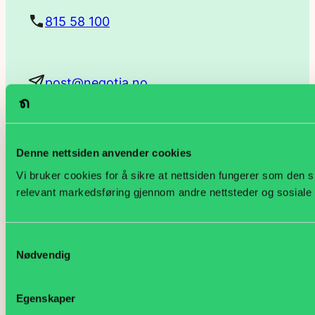
t
815 58 100
a
post@negotia.no
d
r
Kontakt oss
Denne nettsiden anvender cookies
e
Presse
Vi bruker cookies for å sikre at nettsiden fungerer som den ska
s
relevant markedsføring gjennom andre nettsteder og sosiale
Nyheter
s
Negotia Magasin
Samtykkevalg
Nødvendig
e
Trekklisteportal
Egenskaper
Min side