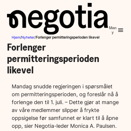
Hopp
til
innhold
Men
y
Hjem
/
Nyheter
/
Forlenger permitteringsperioden likevel
Forlenger
permitteringsperioden
likevel
Mandag snudde regjeringen i spørsmålet
om permitteringsperioden, og foreslår nå å
forlenge den til 1. juli. – Dette gjør at mange
av våre medlemmer slipper å frykte
oppsigelse før samfunnet er klart til å åpne
opp, sier Negotia-leder Monica A. Paulsen.