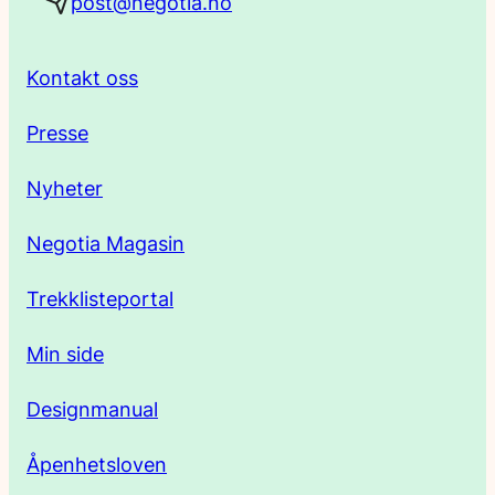
post@negotia.no
d
r
Kontakt oss
e
Presse
s
Nyheter
s
Negotia Magasin
e
Trekklisteportal
Min side
Designmanual
Åpenhetsloven