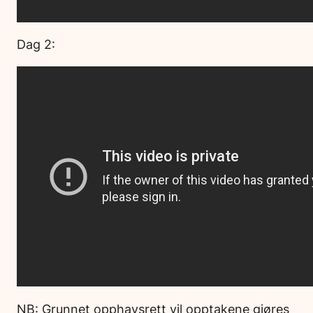
Dag 2:
NB: Grunnet opphavsrett vil opptakene gjøres