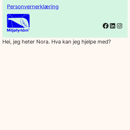
Personvernerklæring
Facebo
Linked
Ins
Hei, jeg heter Nora. Hva kan jeg hjelpe med?