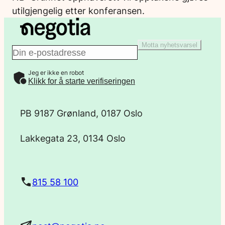
utilgjengelig etter konferansen.
Motta nyhetsvarsel
E
Jeg er ikke en robot
-
Klikk for å starte verifiseringen
p
PB 9187 Grønland, 0187 Oslo
o
Lakkegata 23, 0134 Oslo
s
t
815 58 100
a