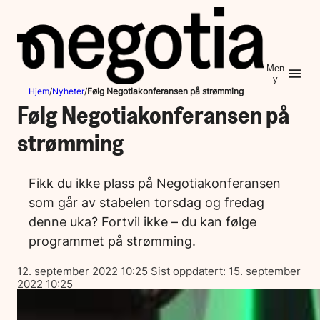
Hopp
til
innhold
Men
y
Hjem
/
Nyheter
/
Følg Negotiakonferansen på strømming
Følg Negotiakonferansen på
strømming
Fikk du ikke plass på Negotiakonferansen
som går av stabelen torsdag og fredag
denne uka? Fortvil ikke – du kan følge
programmet på strømming.
Lagt
12. september 2022 10:25
Sist oppdatert:
15. september
ut
2022 10:25
på