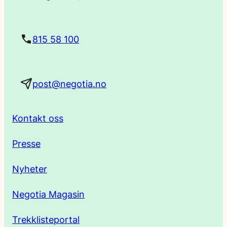
s
t
815 58 100
a
post@negotia.no
d
r
Kontakt oss
e
Presse
s
Nyheter
s
Negotia Magasin
e
Trekklisteportal