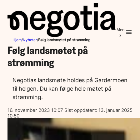
Hopp
til
innhold
Men
y
Hjem
/
Nyheter
/
Følg landsmøtet på strømming
Følg landsmøtet på
strømming
Negotias landsmøte holdes på Gardermoen
til helgen. Du kan følge hele møtet på
strømming.
Lagt
16. november 2023 10:07
Sist oppdatert:
13. januar 2025
ut
10:50
på