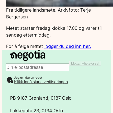
Fra tidligere landsmøte. Arkivfoto: Terje
Bergersen
Møtet starter fredag klokka 17.00 og varer til
søndag ettermiddag.
For å følge møtet
logger du deg inn her.
Motta nyhetsvarsel
E
Jeg er ikke en robot
-
Klikk for å starte verifiseringen
p
PB 9187 Grønland, 0187 Oslo
o
Lakkegata 23, 0134 Oslo