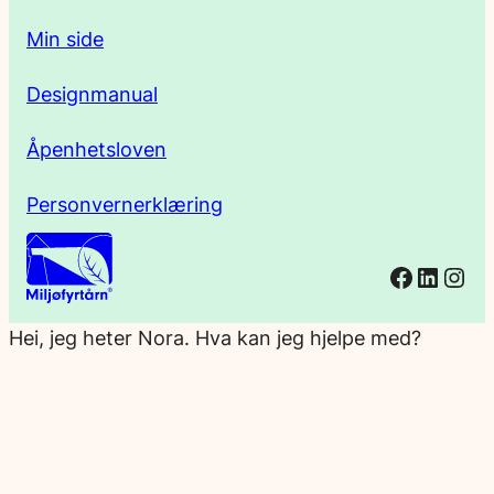
Min side
Designmanual
Åpenhetsloven
Personvernerklæring
Facebo
Linked
Ins
Hei, jeg heter Nora. Hva kan jeg hjelpe med?