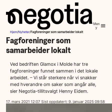
Hopp
til
innhold
Men
y
Hjem
/
Nyheter
/
Fagforeninger som samarbeider lokalt
Fagforeninger som
samarbeider lokalt
Ved bedriften Glamox i Molde har tre
fagforeninger funnet sammen i det lokale
arbeidet. – Vi står sterkere når vi snakker
med hverandre om saker som angår alle,
sier Negotia-tillitsvalgt Henny Eidem.
Lagt
17. mars 2021 12:07
Sist oppdatert:
9. januar 2025 09:58
ut
på