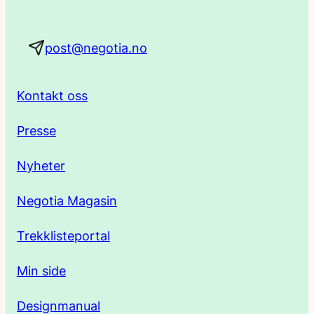
a
post@negotia.no
d
r
Kontakt oss
e
Presse
s
Nyheter
s
Negotia Magasin
e
Trekklisteportal
Min side
Designmanual