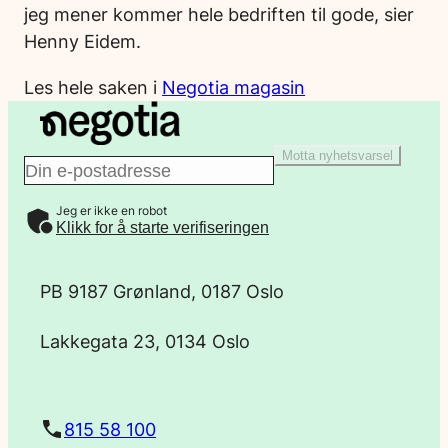
jeg mener kommer hele bedriften til gode, sier
Henny Eidem.
Les hele saken i
Negotia magasin
Motta nyhetsvarsel
E
Jeg er ikke en robot
-
Klikk for å starte verifiseringen
p
PB 9187 Grønland, 0187 Oslo
o
Lakkegata 23, 0134 Oslo
s
t
815 58 100