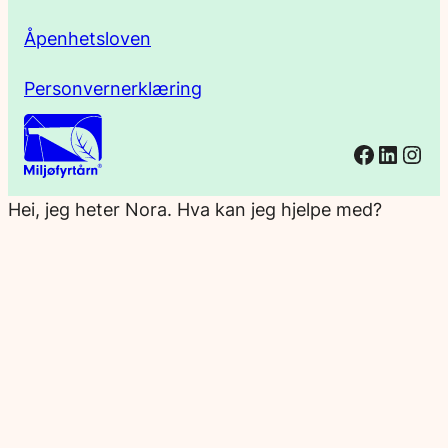
Åpenhetsloven
Personvernerklæring
Facebo
Linked
Ins
Hei, jeg heter Nora. Hva kan jeg hjelpe med?