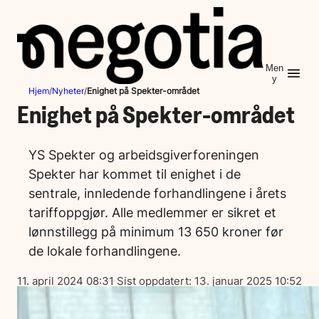
Hopp
til
innhold
Men
y
Hjem
/
Nyheter
/
Enighet på Spekter-området
Enighet på Spekter-området
YS Spekter og arbeidsgiverforeningen
Spekter har kommet til enighet i de
sentrale, innledende forhandlingene i årets
tariffoppgjør. Alle medlemmer er sikret et
lønnstillegg på minimum 13 650 kroner før
de lokale forhandlingene.
Lagt
11. april 2024 08:31
Sist oppdatert:
13. januar 2025 10:52
ut
på