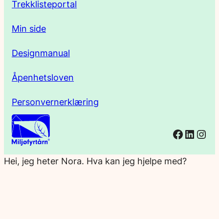
Trekklisteportal
Min side
Designmanual
Åpenhetsloven
Personvernerklæring
Facebo
Linked
Ins
Hei, jeg heter Nora. Hva kan jeg hjelpe med?