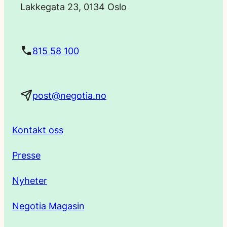
Lakkegata 23, 0134 Oslo
s
t
815 58 100
a
post@negotia.no
d
r
Kontakt oss
e
Presse
s
Nyheter
s
Negotia Magasin
e