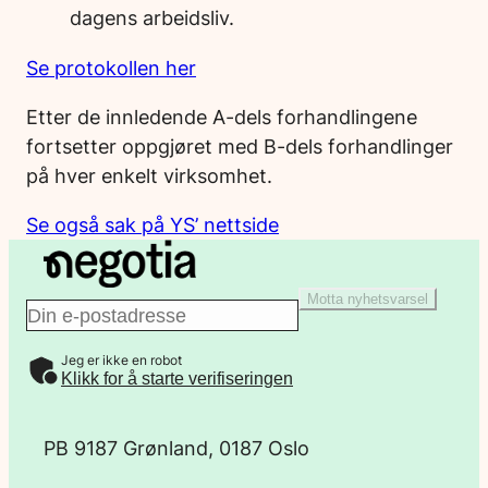
dagens arbeidsliv.
Se protokollen her
Etter de innledende A-dels forhandlingene
fortsetter oppgjøret med B-dels forhandlinger
på hver enkelt virksomhet.
Se også sak på YS’ nettside
Motta nyhetsvarsel
E
Jeg er ikke en robot
-
Klikk for å starte verifiseringen
p
PB 9187 Grønland, 0187 Oslo
o