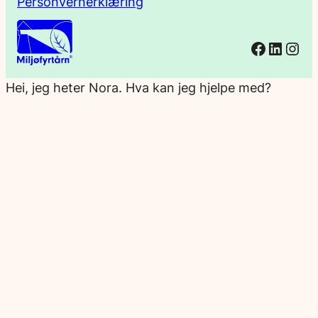
Personvernerklæring
Facebo
Linked
Ins
Hei, jeg heter Nora. Hva kan jeg hjelpe med?