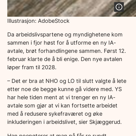
Illustrasjon: AdobeStock
Da arbeidslivspartene og myndighetene kom
sammen i fjor høst for å utforme en ny IA-
avtale, brøt forhandlingene sammen. Først 12.
februar klarte de å bli enige. Den nye avtalen
løper fram til 2028.
– Det er bra at NHO og LO til slutt valgte å lete
etter noe de begge kunne gå videre med. YS
har hele tiden ment at vi trenger en ny IA-
avtale som gjør at vi kan fortsette arbeidet
med å redusere sykefraværet og øke
inkluderingen i arbeidslivet, sier Skjæggerud.
Han poengterer at man nå får ro rundt