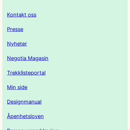
r
Kontakt oss
e
Presse
s
Nyheter
s
Negotia Magasin
e
Trekklisteportal
Min side
Designmanual
Åpenhetsloven