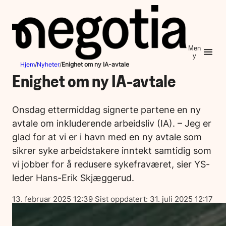
Hopp
til
innhold
Men
y
Hjem
/
Nyheter
/
Enighet om ny IA-avtale
Enighet om ny IA-avtale
Onsdag ettermiddag signerte partene en ny
avtale om inkluderende arbeidsliv (IA). – Jeg er
glad for at vi er i havn med en ny avtale som
sikrer syke arbeidstakere inntekt samtidig som
vi jobber for å redusere sykefraværet, sier YS-
leder Hans-Erik Skjæggerud.
Lagt
13. februar 2025 12:39
Sist oppdatert:
31. juli 2025 12:17
ut
på