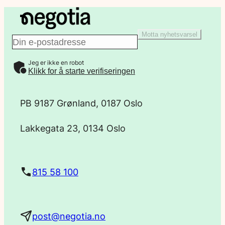
Motta nyhetsvarsel
E
Jeg er ikke en robot
-
Klikk for å starte verifiseringen
p
PB 9187 Grønland, 0187 Oslo
o
Lakkegata 23, 0134 Oslo
s
t
815 58 100
a
post@negotia.no
d