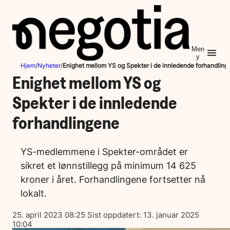
Hopp
til
innhold
Men
y
Hjem
/
Nyheter
/
Enighet mellom YS og Spekter i de innledende forhandling
Enighet mellom YS og
Spekter i de innledende
forhandlingene
YS-medlemmene i Spekter-området er
sikret et lønnstillegg på minimum 14 625
kroner i året. Forhandlingene fortsetter nå
lokalt.
Lagt
25. april 2023 08:25
Sist oppdatert:
13. januar 2025
ut
10:04
på