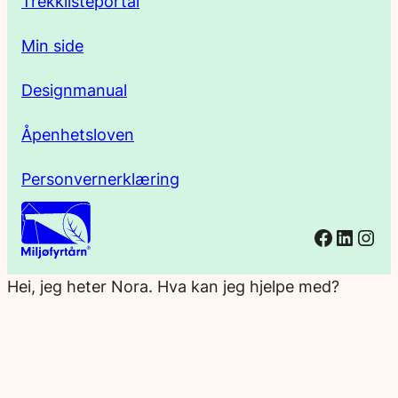
Trekklisteportal
Min side
Designmanual
Åpenhetsloven
Personvernerklæring
Facebo
Linked
Ins
Hei, jeg heter Nora. Hva kan jeg hjelpe med?