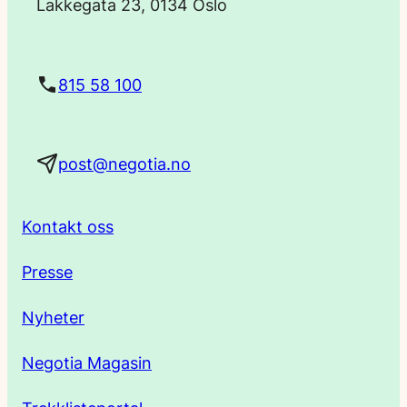
Lakkegata 23, 0134 Oslo
s
t
815 58 100
a
post@negotia.no
d
r
Kontakt oss
e
Presse
s
Nyheter
s
Negotia Magasin
e