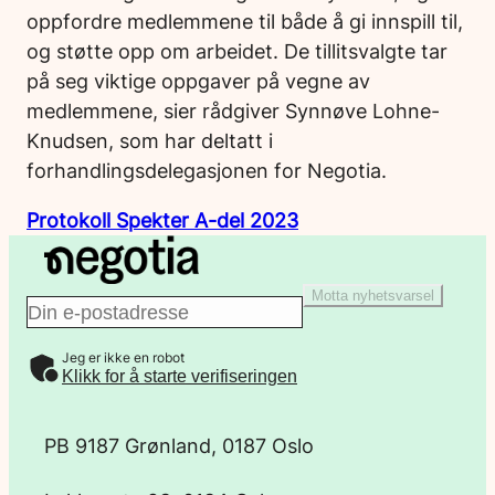
oppfordre medlemmene til både å gi innspill til,
og støtte opp om arbeidet. De tillitsvalgte tar
på seg viktige oppgaver på vegne av
medlemmene, sier rådgiver Synnøve Lohne-
Knudsen, som har deltatt i
forhandlingsdelegasjonen for Negotia.
Protokoll Spekter A-del 2023
Motta nyhetsvarsel
E
Jeg er ikke en robot
-
Klikk for å starte verifiseringen
p
PB 9187 Grønland, 0187 Oslo
o