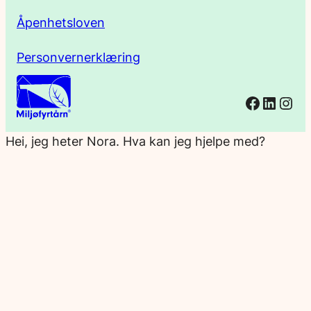
Åpenhetsloven
Personvernerklæring
Facebo
Linked
Ins
Hei, jeg heter Nora. Hva kan jeg hjelpe med?