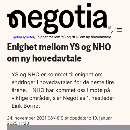
Hopp
til
innhold
Men
y
Hjem
/
Nyheter
/
Enighet mellom YS og NHO om ny hovedavtale
Enighet mellom YS og NHO
om ny hovedavtale
YS og NHO er kommet til enighet om
endringer i hovedavtalen for de neste fire
årene. – NHO har kommet oss i møte på
viktige områder, sier Negotias 1. nestleder
Eirik Bornø.
Lagt
24. november 2021 08:48
Sist oppdatert:
10. januar
ut
2025 11:28
på