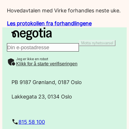
Hovedavtalen med Virke forhandles neste uke.
Les protokollen fra forhandlingene
Motta nyhetsvarsel
E
Jeg er ikke en robot
-
Klikk for å starte verifiseringen
p
PB 9187 Grønland, 0187 Oslo
o
Lakkegata 23, 0134 Oslo
s
t
815 58 100