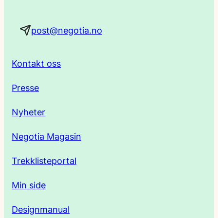
a
post@negotia.no
d
r
Kontakt oss
e
Presse
s
Nyheter
s
Negotia Magasin
e
Trekklisteportal
Min side
Designmanual