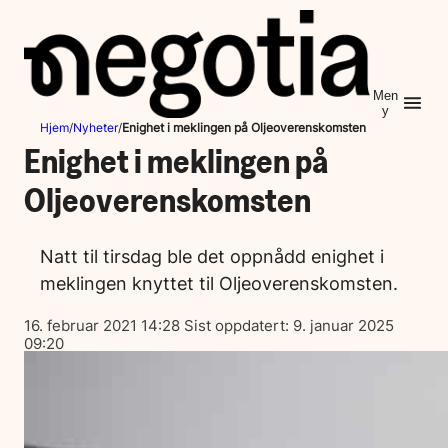
Hopp
til
innhold
Men
y
Hjem
/
Nyheter
/
Enighet i meklingen på Oljeoverenskomsten
Enighet i meklingen på
Oljeoverenskomsten
Natt til tirsdag ble det oppnådd enighet i
meklingen knyttet til Oljeoverenskomsten.
Lagt
16. februar 2021 14:28
Sist oppdatert:
9. januar 2025
ut
09:20
på