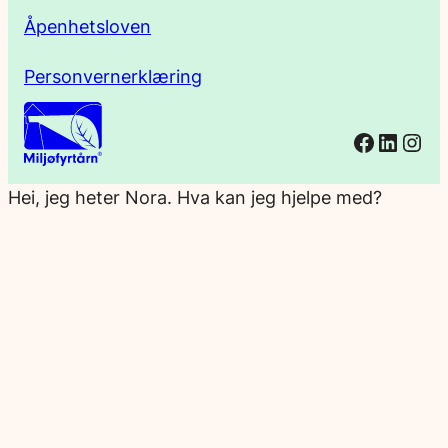
Åpenhetsloven
Personvernerklæring
Facebo
Linked
Ins
Hei, jeg heter Nora. Hva kan jeg hjelpe med?