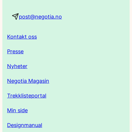
a
post@negotia.no
d
r
Kontakt oss
e
Presse
s
Nyheter
s
Negotia Magasin
e
Trekklisteportal
Min side
Designmanual