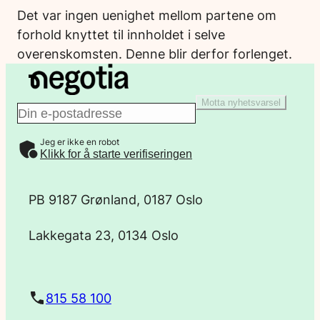
Det var ingen uenighet mellom partene om
forhold knyttet til innholdet i selve
overenskomsten. Denne blir derfor forlenget.
Motta nyhetsvarsel
E
Jeg er ikke en robot
-
Klikk for å starte verifiseringen
p
PB 9187 Grønland, 0187 Oslo
o
Lakkegata 23, 0134 Oslo
s
t
815 58 100