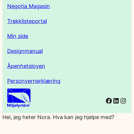
s
Negotia Magasin
e
Trekklisteportal
Min side
Designmanual
Åpenhetsloven
Personvernerklæring
Facebo
Linked
Ins
Hei, jeg heter Nora. Hva kan jeg hjelpe med?