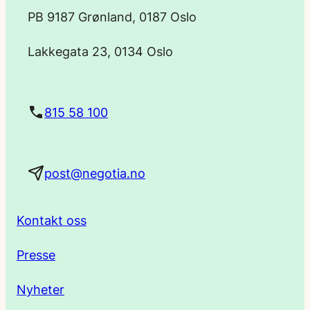
p
PB 9187 Grønland, 0187 Oslo
o
Lakkegata 23, 0134 Oslo
s
t
815 58 100
a
post@negotia.no
d
r
Kontakt oss
e
Presse
s
Nyheter