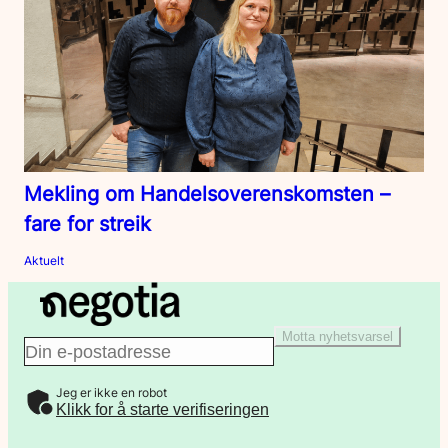
Mekling om Handelsoverenskomsten –
fare for streik
Aktuelt
Motta nyhetsvarsel
E
Jeg er ikke en robot
-
Klikk for å starte verifiseringen