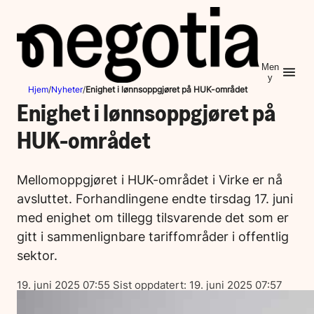
Hopp
til
innhold
Men
y
Hjem
/
Nyheter
/
Enighet i lønnsoppgjøret på HUK-området
Enighet i lønnsoppgjøret på
HUK-området
Mellomoppgjøret i HUK-området i Virke er nå
avsluttet. Forhandlingene endte tirsdag 17. juni
med enighet om tillegg tilsvarende det som er
gitt i sammenlignbare tariffområder i offentlig
sektor.
Lagt
19. juni 2025 07:55
Sist oppdatert:
19. juni 2025 07:57
ut
på