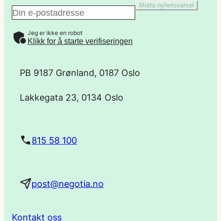
Motta nyhetsvarsel
E
Jeg er ikke en robot
-
Klikk for å starte verifiseringen
p
PB 9187 Grønland, 0187 Oslo
o
Lakkegata 23, 0134 Oslo
s
t
815 58 100
a
post@negotia.no
d
r
Kontakt oss