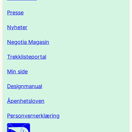
e
Presse
s
Nyheter
s
Negotia Magasin
e
Trekklisteportal
Min side
Designmanual
Åpenhetsloven
Personvernerklæring