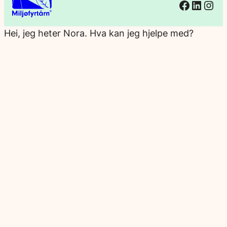
Facebo
Linked
Ins
Hei, jeg heter Nora. Hva kan jeg hjelpe med?