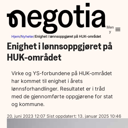
Hopp
til
innhold
Men
y
Hjem
/
Nyheter
/
Enighet i lønnsoppgjøret på HUK-området
Enighet i lønnsoppgjøret på
HUK-området
Virke og YS-forbundene på HUK-området
har kommet til enighet i årets
lønnsforhandlinger. Resultatet er i tråd
med de gjennomførte oppgjørene for stat
og kommune.
Lagt
20. juni 2023 12:07
Sist oppdatert:
13. januar 2025 10:46
ut
på