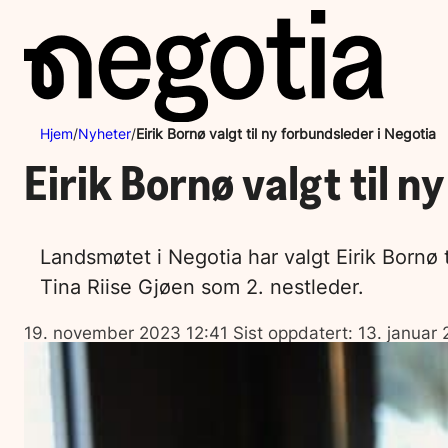
Hopp
til
innhold
Hjem
/
Nyheter
/
Eirik Bornø valgt til ny forbundsleder i Negotia
Eirik Bornø valgt til n
Landsmøtet i Negotia har valgt Eirik Bornø
Tina Riise Gjøen som 2. nestleder.
Lagt
19. november 2023 12:41
Sist oppdatert:
13. januar
ut
på