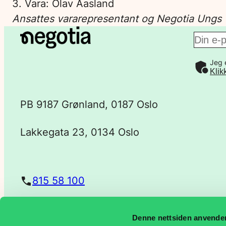
3. Vara: Olav Aasland
Ansattes vararepresentant og Negotia Ungs v
E
Jeg 
-
Klik
p
PB 9187 Grønland, 0187 Oslo
o
Lakkegata 23, 0134 Oslo
s
t
815 58 100
a
Denne nettsiden anvende