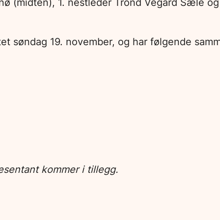
nø (midten), 1. nestleder Trond Vegard Sæle og 
øtet søndag 19. november, og har følgende sam
sentant kommer i tillegg.