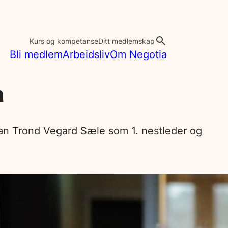
Kurs og kompetanse
Ditt medlemskap
Bli medlem
Arbeidsliv
Om Negotia
a
 han Trond Vegard Sæle som 1. nestleder og