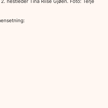
2. nestleder Tina Riise Gjøen. Foto: Terje
mensetning: