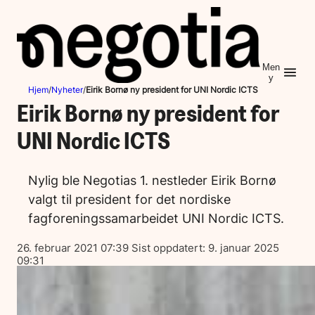
Hopp
til
innhold
Men
y
Hjem
/
Nyheter
/
Eirik Bornø ny president for UNI Nordic ICTS
Eirik Bornø ny president for
UNI Nordic ICTS
Nylig ble Negotias 1. nestleder Eirik Bornø
valgt til president for det nordiske
fagforeningssamarbeidet UNI Nordic ICTS.
Lagt
26. februar 2021 07:39
Sist oppdatert:
9. januar 2025
ut
09:31
på