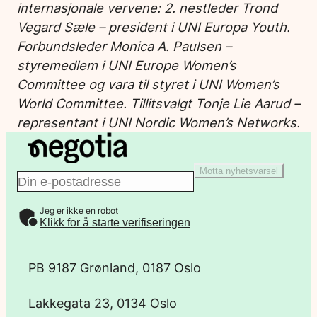
internasjonale vervene: 2. nestleder Trond
Vegard Sæle – president i UNI Europa Youth.
Forbundsleder Monica A. Paulsen –
styremedlem i UNI Europe Women’s
Committee og
vara til styret i UNI Women’s
World Committee.
Tillitsvalgt Tonje Lie Aarud –
representant i UNI Nordic Women’s Networks.
Motta nyhetsvarsel
E
Jeg er ikke en robot
-
Klikk for å starte verifiseringen
p
PB 9187 Grønland, 0187 Oslo
o
Lakkegata 23, 0134 Oslo