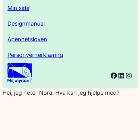
Min side
Designmanual
Åpenhetsloven
Personvernerklæring
Facebo
Linked
Ins
Hei, jeg heter Nora. Hva kan jeg hjelpe med?