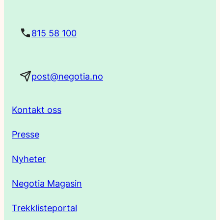
s
t
815 58 100
a
post@negotia.no
d
r
Kontakt oss
e
Presse
s
Nyheter
s
Negotia Magasin
e
Trekklisteportal