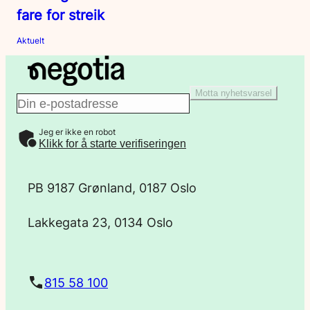
fare for streik
Aktuelt
Motta nyhetsvarsel
E
Jeg er ikke en robot
-
Klikk for å starte verifiseringen
p
PB 9187 Grønland, 0187 Oslo
o
Lakkegata 23, 0134 Oslo
s
t
815 58 100