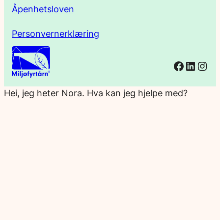
Åpenhetsloven
Personvernerklæring
Facebo
Linked
Ins
Hei, jeg heter Nora. Hva kan jeg hjelpe med?