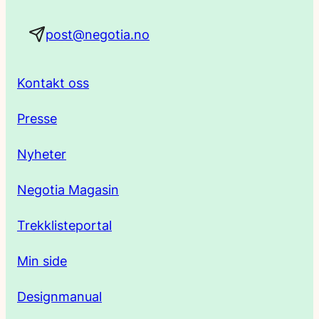
a
post@negotia.no
d
r
Kontakt oss
e
Presse
s
Nyheter
s
Negotia Magasin
e
Trekklisteportal
Min side
Designmanual