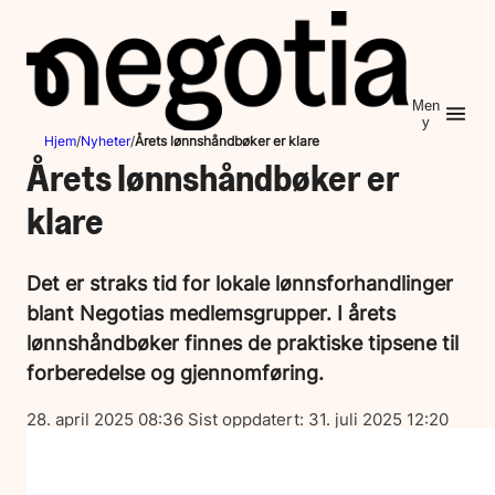
Hopp
til
innhold
Men
y
Hjem
/
Nyheter
/
Årets lønnshåndbøker er klare
Årets lønnshåndbøker er
klare
Det er straks tid for lokale lønnsforhandlinger
blant Negotias medlemsgrupper. I årets
lønnshåndbøker finnes de praktiske tipsene til
forberedelse og gjennomføring.
Lagt
28. april 2025 08:36
Sist oppdatert:
31. juli 2025 12:20
ut
på