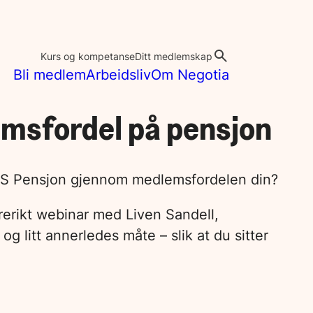
Kurs og kompetanse
Ditt medlemskap
Bli medlem
Arbeidsliv
Om Negotia
emsfordel på pensjon
il YS Pensjon gjennom medlemsfordelen din?
lærerikt webinar med Liven Sandell,
g litt annerledes måte – slik at du sitter