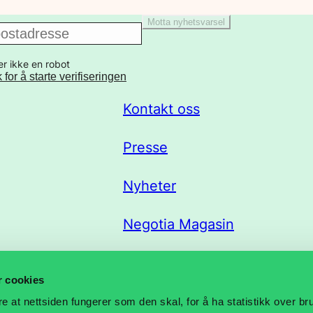
Motta nyhetsvarsel
er ikke en robot
k for å starte verifiseringen
Kontakt oss
Presse
Nyheter
Negotia Magasin
Trekklisteportal
r cookies
re at nettsiden fungerer som den skal, for å ha statistikk over b