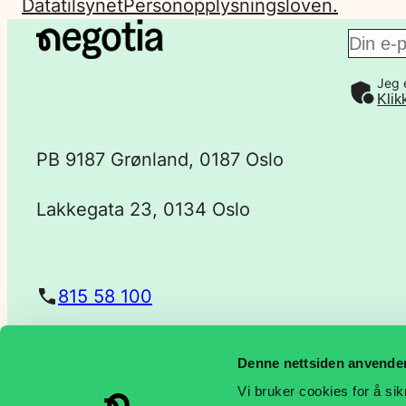
Datatilsynet
Personopplysningsloven.
E
Jeg 
-
Klik
p
PB 9187 Grønland, 0187 Oslo
o
Lakkegata 23, 0134 Oslo
s
t
815 58 100
a
Denne nettsiden anvende
post@negotia.no
d
Vi bruker cookies for å sik