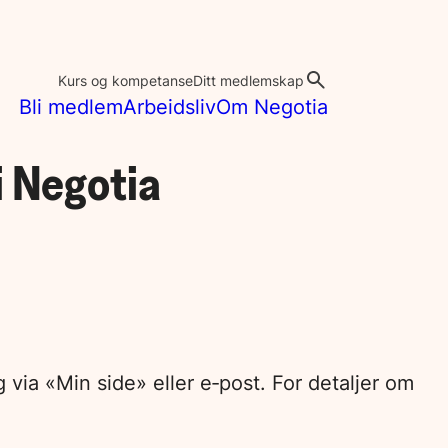
Kurs og kompetanse
Ditt medlemskap
Bli medlem
Arbeidsliv
Om Negotia
 Negotia
 via «Min side» eller e‑post. For detaljer om