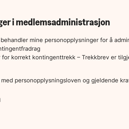
ger i medlemsadministrasjon
a behandler mine personopplysninger for å adm
ntingentfradrag
 for korrekt kontingenttrekk – Trekkbrev er til
 med personopplysningsloven og gjeldende krav 
n