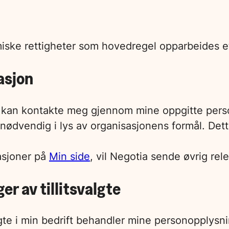
omiske rettigheter som hovedregel opparbeides 
sjon
a kan kontakte meg gjennom mine oppgitte pers
ødvendig i lys av organisasjonens formål. Det
vasjoner på
Min side
, vil Negotia sende øvrig r
r av tillitsvalgte
lgte i min bedrift behandler mine personopplysni