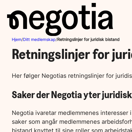
Hopp
til
innhold
Hjem
/
Ditt medlemskap
/
Retningslinjer for juridisk bistand
Retningslinjer for jur
Her følger Negotias retningslinjer for juridis
Saker der Negotia yter juridis
Negotia ivaretar medlemmenes interesser i 
saker som angår medlemmenes arbeidsforhold
bistand knyttet til sine roller som arbeids