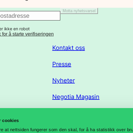
Motta nyhetsvarsel
er ikke en robot
k for å starte verifiseringen
Kontakt oss
Presse
Nyheter
Negotia Magasin
Trekklisteportal
r cookies
re at nettsiden fungerer som den skal, for å ha statistikk over b