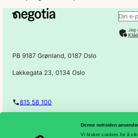
E
Jeg 
-
Klik
p
PB 9187 Grønland, 0187 Oslo
o
Lakkegata 23, 0134 Oslo
s
t
815 58 100
a
Denne nettsiden anvende
post@negotia.no
d
Vi bruker cookies for å sik