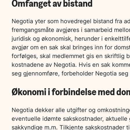
Omfanget av bistand
Negotia yter som hovedregel bistand fra adm
fremgangsmåte avgjøres i samarbeid mello
juridisk og økonomisk, herunder i enkelttilf
avgjør om en sak skal bringes inn for domst
forfølges, skal medlemmet gis en skriftli
kostnadene av Negotia. Hvis en sak kommer i
seg gjennomføre, forbeholder Negotia seg r
Økonomi i forbindelse med d
Negotia dekker alle utgifter og omkostning
eventuelle idømte sakskostnader, aktuelle 
sakkyndige m.m. Tilkjente sakskostnader til