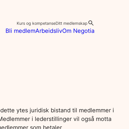
Kurs og kompetanse
Ditt medlemskap
Bli medlem
Arbeidsliv
Om Negotia
ette ytes juridisk bistand til medlemmer i
edlemmer i lederstillinger vil også motta
l medlemmer som betaler