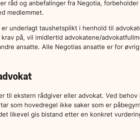
 råd og anbefalinger fra Negotia, forbeholder Ne
 med medlemmet.
r underlagt taushetsplikt i henhold til advokate
v på, vil imidlertid advokatene/advokatfullmek
andre ansatte. Alle Negotias ansatte er for øvri
 advokat
r til ekstern rådgiver eller advokat. Ved beho
ertar som hovedregel ikke saker som er påbegynt
 likevel gis bistand etter en konkret vurdering