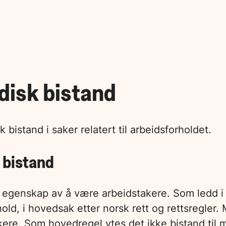
idisk bistand
k bistand i saker relatert til arbeidsforholdet.
k bistand
egenskap av å være arbeidstakere. Som ledd i d
, i hovedsak etter norsk rett og rettsregler. M
takere. Som hovedregel ytes det ikke bistand ti