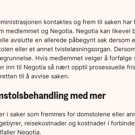
inistrasjonen kontaktes og frem til saken har f
m medlemmet og Negotia. Negotia kan likevel 
elle avslutte en allerede påbegynt sak dersom en
olen eller et annet tvisteløsningsorgan. Dersom
g begrunnelse. Hvis medlemmet velger å forfølg
nn til Negotia så nært opptil prosessuelle frist
etten til å avvise saken.
omstolsbehandling med mer
er i saker som fremmes for domstolene eller ann
gebyrer, reisekostnader og kostnader i forbinde
faller Negotia.