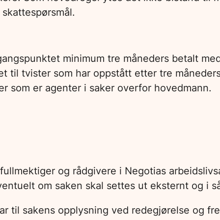
i skattespørsmål.
 i utgangspunktet minimum tre måneders betalt m
 til tvister som har oppstått etter tre måneder
mer som er agenter i saker overfor hovedmann.
fullmektiger og rådgivere i Negotias arbeidsliv
ntuelt om saken skal settes ut eksternt og i så 
ar til sakens opplysning ved redegjørelse og fr