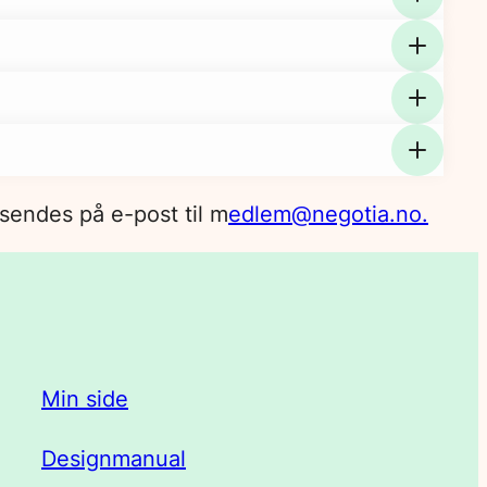
sendes på e-post til m
edlem@negotia.no.
Min side
Designmanual