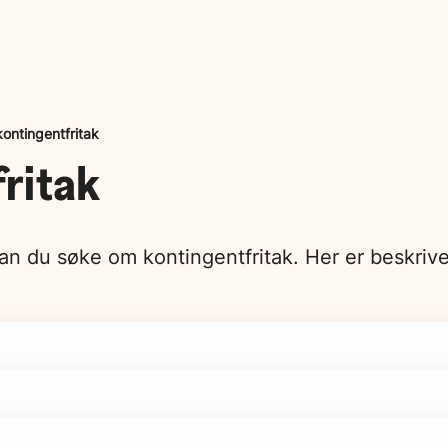
 kontingentfritak
fritak
an du søke om kontingentfritak. Her er beskrivel