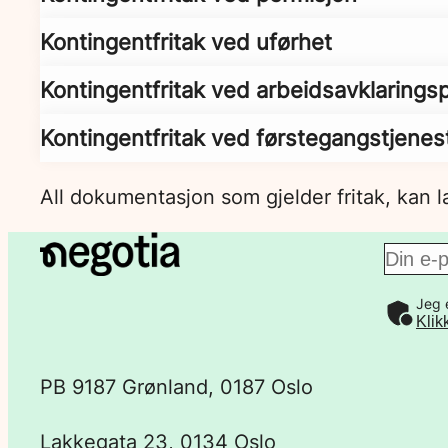
Kontingentfritak ved uførhet
Kontingentfritak ved arbeidsavklaring
Kontingentfritak ved førstegangstjene
All dokumentasjon som gjelder fritak, kan 
E
Jeg 
-
Klik
p
PB 9187 Grønland, 0187 Oslo
o
Lakkegata 23, 0134 Oslo