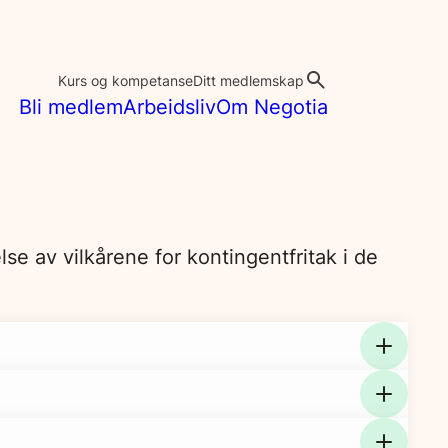
Kurs og kompetanse
Ditt medlemskap
Bli medlem
Arbeidsliv
Om Negotia
se av vilkårene for kontingentfritak i de