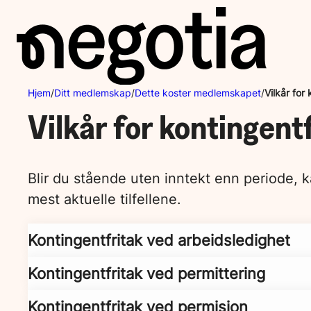
Hopp
til
innhold
Hjem
/
Ditt medlemskap
/
Dette koster medlemskapet
/
Vilkår for
Vilkår for kontingent
Blir du stående uten inntekt enn periode, k
mest aktuelle tilfellene.
Kontingentfritak ved arbeidsledighet
Kontingentfritak ved permittering
Kontingentfritak ved permisjon