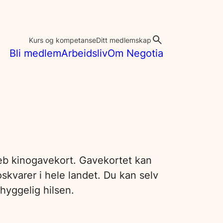
Kurs og kompetanse
Ditt medlemskap
Bli medlem
Arbeidsliv
Om Negotia
eb kinogavekort. Gavekortet kan
oskvarer i hele landet. Du kan selv
hyggelig hilsen.