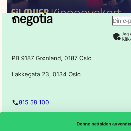
E
Jeg 
-
Klik
p
PB 9187 Grønland, 0187 Oslo
o
Lakkegata 23, 0134 Oslo
s
t
815 58 100
a
Denne nettsiden anvende
post@negotia.no