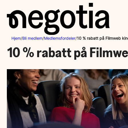
Hopp
til
innhold
Hjem
/
Bli medlem
/
Medlemsfordeler
/
10 % rabatt på Filmweb ki
10 % rabatt på Filmw