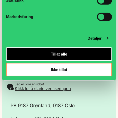
Statistikk
Send e-post
Monica Austad
Markedsføring
organisasjonskonsulent
958 59 211
Detaljer
Send e-post
Last inn flere
Tillat alle
Ikke tillat
Motta nyhetsvarsel
E
Jeg er ikke en robot
-
Klikk for å starte verifiseringen
p
PB 9187 Grønland, 0187 Oslo
o