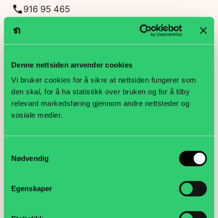
916 95 465
Send e-post
Heidi Amalie Bang
Fagansvarlig for politikk og medier
Denne nettsiden anvender cookies
Vi bruker cookies for å sikre at nettsiden fungerer som
907 59 027
den skal, for å ha statistikk over bruken og for å tilby
Send e-post
relevant markedsføring gjennom andre nettsteder og
Jan Olav Markussen
sosiale medier.
organisasjonskonsulent
Samtykkevalg
415 46 005
Nødvendig
Send e-post
Marianne Rørvik
Egenskaper
advokat MNA