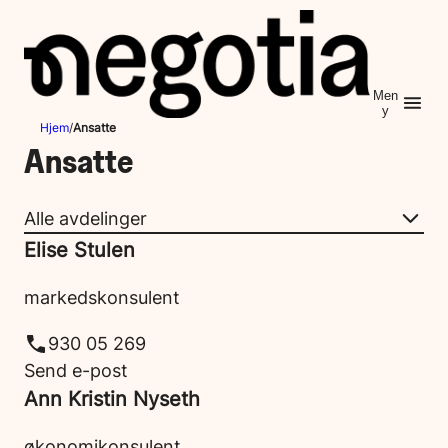
Hopp
til
innhold
Men
y
Hjem
/
Ansatte
Ansatte
Elise Stulen
markedskonsulent
930 05 269
Send e-post
Ann Kristin Nyseth
økonomikonsulent