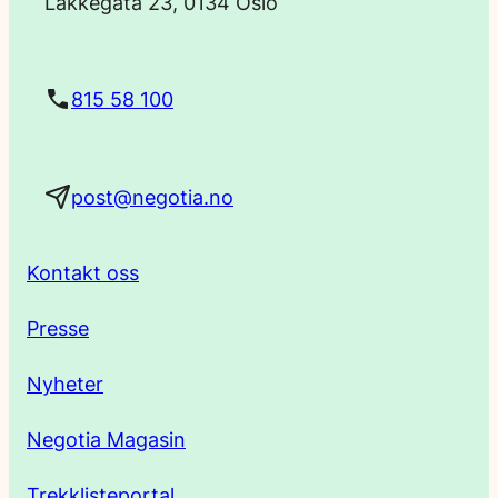
Lakkegata 23, 0134 Oslo
s
t
815 58 100
a
post@negotia.no
d
r
Kontakt oss
e
Presse
s
Nyheter
s
Negotia Magasin
e
Trekklisteportal