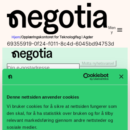
Hopp
til
innhold
Men
y
Hjem
/
Opplæringskontoret for Teknologifag i Agder
69355919-0f24-f011-8c4d-6045bd94753d
Motta nyhetsvarsel
E
Jeg er ikke en robot
-
Klikk for å starte verifiseringen
p
Denne nettsiden anvender cookies
PB 9187 Grønland, 0187 Oslo
Vi bruker cookies for å sikre at nettsiden fungerer som
o
den skal, for å ha statistikk over bruken og for å tilby
Lakkegata 23, 0134 Oslo
relevant markedsføring gjennom andre nettsteder og
s
sosiale medier.