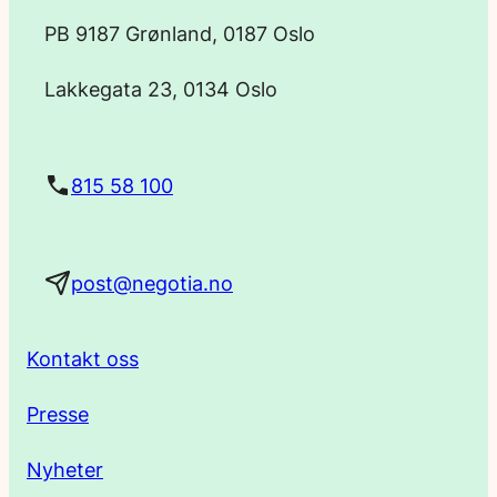
p
PB 9187 Grønland, 0187 Oslo
o
Lakkegata 23, 0134 Oslo
s
t
815 58 100
a
post@negotia.no
d
r
Kontakt oss
e
Presse
s
Nyheter