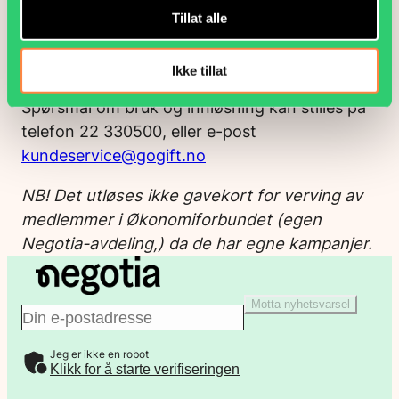
blant en lang rekke gavekort, produkter og
Tillat alle
opplevelser.
Les mer om gavekortet på GoGift
Ikke tillat
Spørsmål om bruk og innløsning kan stilles på
telefon 22 330500, eller e-post
kundeservice@gogift.no
NB! Det utløses ikke gavekort for verving av
medlemmer i Økonomiforbundet (egen
Negotia-avdeling,) da de har egne kampanjer.
Motta nyhetsvarsel
E
Jeg er ikke en robot
-
Klikk for å starte verifiseringen