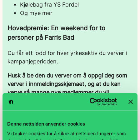
Kjølebag fra YS Fordel
Og mye mer
Hovedpremie:
En weekend for to
personer på Farris Bad
Du får ett lodd for hver yrkesaktiv du verver i
kampanjeperioden.
Husk å be den du verver om å oppgi deg som
verver i innmeldingsskjemaet, og at du kan
verve så mange nye medlemmer du vil.
Negotia går inn i en spennende tid. Vi har slått
oss sammen med YS-organisasjonen Delta, og
integreringen i den anledning kommer til å bli
Denne nettsiden anvender cookies
mer synlig i tiden framover. Følg med!
Vi bruker cookies for å sikre at nettsiden fungerer som