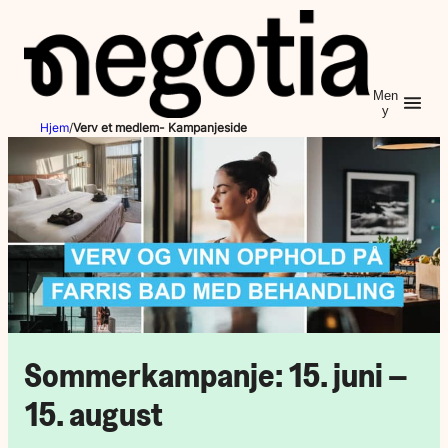
Hopp
til
innhold
Men
y
Hjem
/
Verv et medlem- Kampanjeside
Sommerkampanje: 15. juni –
15. august