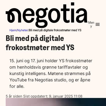
Hopp
til
innhold
Men
y
Hjem
/
Nyheter
/
Bli med på digitale frokostmøter med YS
Bli med på digitale
frokostmøter med YS
15. juni og 17. juni holder YS frokostmøter
om henholdsvis grønne tariffavtaler og
kunstig intelligens. Møtene strømmes på
YouTube fra Negotias studio, og er åpne
for alle.
Lagt
5 år siden
Sist oppdatert:
9. januar 2025 11:08
ut
på