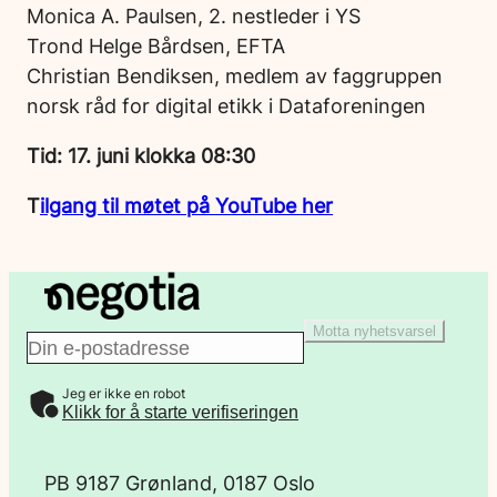
Monica A. Paulsen, 2. nestleder i YS
Trond Helge Bårdsen, EFTA
Christian Bendiksen, medlem av faggruppen
norsk råd for digital etikk i Dataforeningen
Tid:
17. juni klokka 08:30
T
ilgang til møtet på YouTube her
Motta nyhetsvarsel
E
Jeg er ikke en robot
-
Klikk for å starte verifiseringen
p
PB 9187 Grønland, 0187 Oslo