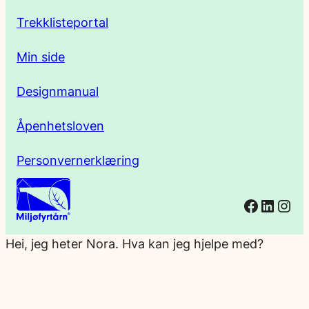
e
Trekklisteportal
Min side
Designmanual
Åpenhetsloven
Personvernerklæring
Facebo
Linked
Ins
Hei, jeg heter Nora. Hva kan jeg hjelpe med?