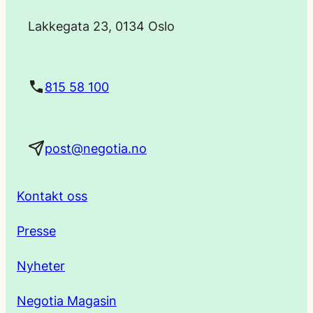
o
Lakkegata 23, 0134 Oslo
s
t
815 58 100
a
post@negotia.no
d
r
Kontakt oss
e
Presse
s
Nyheter
s
Negotia Magasin