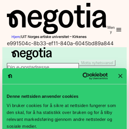
Hopp
til
innhold
Men
y
Hjem
/
UiT Norges artiske universitet – Kirkenes
e991504c-8b33-ef11-840a-6045bd89a844
Motta nyhetsvarsel
E
Jeg er ikke en robot
-
Klikk for å starte verifiseringen
p
Denne nettsiden anvender cookies
PB 9187 Grønland, 0187 Oslo
Vi bruker cookies for å sikre at nettsiden fungerer som
o
den skal, for å ha statistikk over bruken og for å tilby
Lakkegata 23, 0134 Oslo
relevant markedsføring gjennom andre nettsteder og
s
sosiale medier.