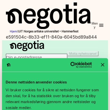
Hopp
til
innhold
Men
y
Hjem
/
UiT Norges artiske universitet – Hammerfest
e591504c-8b33-ef11-840a-6045bd89a844
Motta nyhetsvarsel
E
Jeg er ikke en robot
-
Klikk for å starte verifiseringen
p
Denne nettsiden anvender cookies
PB 9187 Grønland, 0187 Oslo
Vi bruker cookies for å sikre at nettsiden fungerer som
o
den skal, for å ha statistikk over bruken og for å tilby
Lakkegata 23, 0134 Oslo
relevant markedsføring gjennom andre nettsteder og
s
sosiale medier.