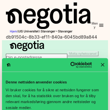
Hopp
til
innhold
Men
y
Hjem
/
UIS Universitet i Stavanger – Stavanger
db91504c-8b33-ef11-840a-6045bd89a844
Motta nyhetsvarsel
E
Jeg er ikke en robot
-
Klikk for å starte verifiseringen
p
Denne nettsiden anvender cookies
PB 9187 Grønland, 0187 Oslo
Vi bruker cookies for å sikre at nettsiden fungerer som
o
den skal, for å ha statistikk over bruken og for å tilby
Lakkegata 23, 0134 Oslo
relevant markedsføring gjennom andre nettsteder og
s
sosiale medier.