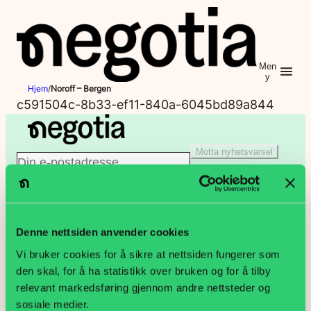
Hopp
til
innhold
Men
y
Hjem
/
Noroff – Bergen
c591504c-8b33-ef11-840a-6045bd89a844
Motta nyhetsvarsel
E
Jeg er ikke en robot
-
Klikk for å starte verifiseringen
p
Denne nettsiden anvender cookies
PB 9187 Grønland, 0187 Oslo
Vi bruker cookies for å sikre at nettsiden fungerer som
o
den skal, for å ha statistikk over bruken og for å tilby
Lakkegata 23, 0134 Oslo
relevant markedsføring gjennom andre nettsteder og
s
sosiale medier.