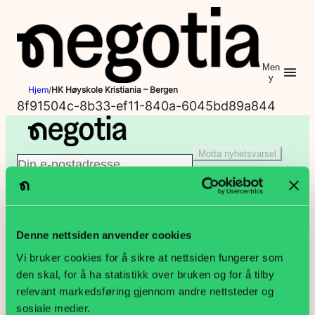
Hopp
til
innhold
Men
y
Hjem
/
HK Høyskole Kristiania – Bergen
8f91504c-8b33-ef11-840a-6045bd89a844
Motta nyhetsvarsel
E
Jeg er ikke en robot
-
Klikk for å starte verifiseringen
p
Denne nettsiden anvender cookies
PB 9187 Grønland, 0187 Oslo
Vi bruker cookies for å sikre at nettsiden fungerer som
o
den skal, for å ha statistikk over bruken og for å tilby
Lakkegata 23, 0134 Oslo
relevant markedsføring gjennom andre nettsteder og
s
sosiale medier.