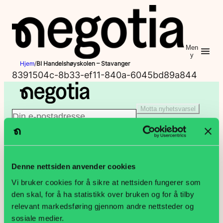
Hopp
til
innhold
Men
y
Hjem
/
BI Handelshøyskolen – Stavanger
8391504c-8b33-ef11-840a-6045bd89a844
Motta nyhetsvarsel
E
Jeg er ikke en robot
-
Klikk for å starte verifiseringen
p
Denne nettsiden anvender cookies
PB 9187 Grønland, 0187 Oslo
Vi bruker cookies for å sikre at nettsiden fungerer som
o
den skal, for å ha statistikk over bruken og for å tilby
Lakkegata 23, 0134 Oslo
relevant markedsføring gjennom andre nettsteder og
s
sosiale medier.