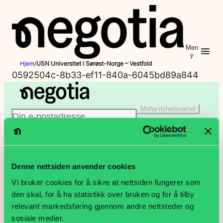
Hopp
til
innhold
Men
y
Hjem
/
USN Universitet i Sørøst-Norge – Vestfold
0592504c-8b33-ef11-840a-6045bd89a844
Motta nyhetsvarsel
E
Jeg er ikke en robot
-
Klikk for å starte verifiseringen
p
Denne nettsiden anvender cookies
PB 9187 Grønland, 0187 Oslo
Vi bruker cookies for å sikre at nettsiden fungerer som
o
den skal, for å ha statistikk over bruken og for å tilby
Lakkegata 23, 0134 Oslo
relevant markedsføring gjennom andre nettsteder og
s
sosiale medier.